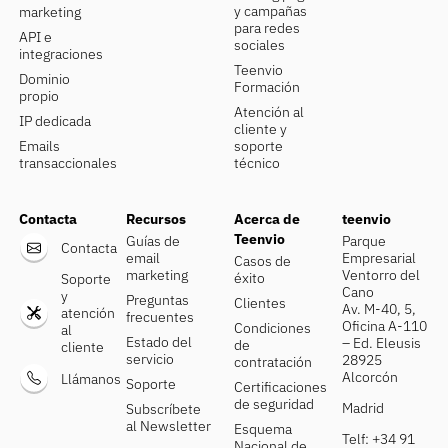
y campañas
marketing
para redes
API e
sociales
integraciones
Teenvio
Dominio
Formación
propio
Atención al
IP dedicada
cliente y
Emails
soporte
transaccionales
técnico
Contacta
Recursos
Acerca de
teenvio
Teenvio
Guías de
Parque
Contacta
email
Empresarial
Casos de
marketing
Ventorro del
éxito
Soporte
Cano
y
Preguntas
Clientes
Av. M-40, 5,
atención
frecuentes
Oficina A-110
Condiciones
al
Estado del
– Ed. Eleusis
de
cliente
servicio
28925
contratación
Alcorcón
Llámanos
Soporte
Certificaciones
de seguridad
Madrid
Subscríbete
al Newsletter
Esquema
Telf: +34 91
Nacional de