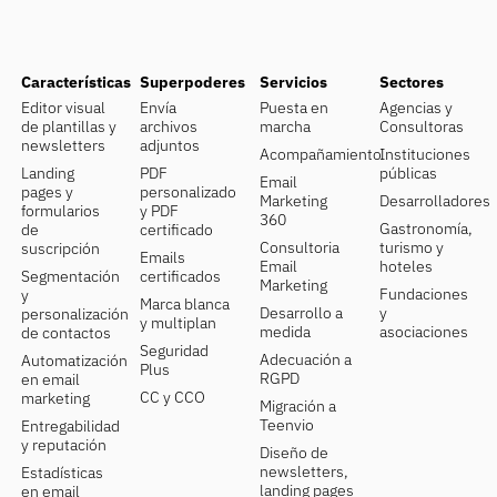
Características
Superpoderes
Servicios
Sectores
Editor visual
Envía
Puesta en
Agencias y
de plantillas y
archivos
marcha
Consultoras
newsletters
adjuntos
Acompañamiento
Instituciones
Landing
PDF
públicas
Email
pages y
personalizado
Marketing
Desarrolladores
formularios
y PDF
360
Gastronomía,
de
certificado
Consultoria
turismo y
suscripción
Emails
Email
hoteles
Segmentación
certificados
Marketing
Fundaciones
y
Marca blanca
Desarrollo a
y
personalización
y multiplan
medida
asociaciones
de contactos
Seguridad
Adecuación a
Automatización
Plus
RGPD
en email
CC y CCO
marketing
Migración a
Teenvio
Entregabilidad
y reputación
Diseño de
newsletters,
Estadísticas
landing pages
en email