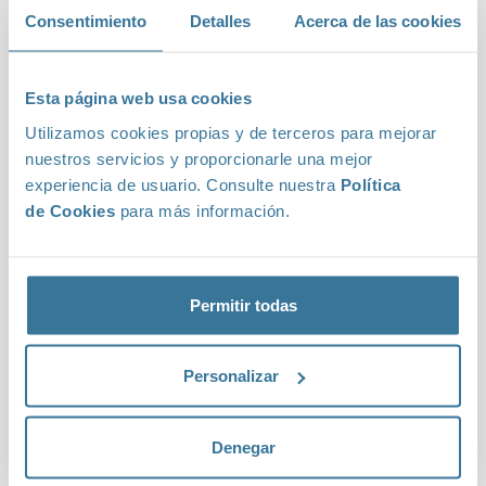
Consentimiento
Detalles
Acerca de las cookies
Esta página web usa cookies
Utilizamos cookies propias y de terceros para mejorar
nuestros servicios y proporcionarle una mejor
experiencia de usuario. Consulte nuestra
Política
Avd. M-40, 5. Oficina A110 - Ed. Eleusis
de Cookies
para más información.
Parque Empresarial Ventorro del Cano
28925 - Alcorcón
Madrid
Permitir todas
+34 91 523 89 56
info@teenvio.com
Personalizar
Denegar