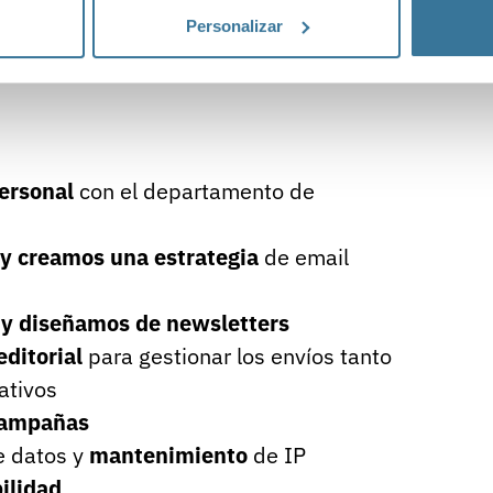
nalizar tus necesidades de email
Personalizar
ecesidades y te proponemos un plan de
personal
con el departamento de
y creamos una estrategia
de email
y d
iseñamos de newsletters
editorial
para gestionar los envíos tanto
ativos
ampañas
e datos y
mantenimiento
de IP
ilidad