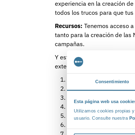
experiencia en la creación d
todos los trucos para que tus
Recursos:
Tenemos acceso a l
tanto para la creación de las
campañas.
Y estas son las principales
ve
externalización del email mar
Ahorro de tiempo
Consentimiento
Reducción de costes
Equipo especializado y c
Esta página web usa cookie
Cumplimiento de objetiv
Utilizamos cookies propias y
Acceso a las últimas tecn
usuario. Consulte nuestra
Po
Procesos ya establecidos
La empresa se puede focal