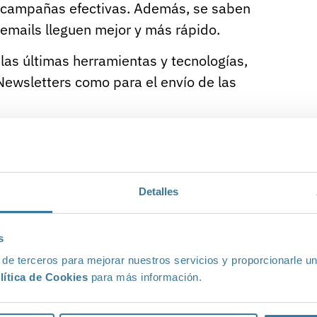
e campañas efectivas. Además, se saben
 emails lleguen mejor y más rápido.
as últimas herramientas y tecnologías,
 Newsletters como para el envío de las
ntajas
para tu empresa que plantea la
keting:
Detalles
on experiencia
s
os
 de terceros para mejorar nuestros servicios y proporcionarle u
ologías y estrategias
lítica de Cookies
para más información.
 y productivos
ización en la actividad principal