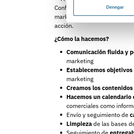
Confía en nosotros para exter
Denegar
marketing, analizamos tus n
acción.
¿Cómo la hacemos?
Comunicación fluida y 
marketing
Establecemos objetivos 
marketing
Creamos los contenidos 
Hacemos un calendario 
comerciales como inform
Envío y seguimiento de
c
Limpieza
de las bases d
Seguimiento de
entregab