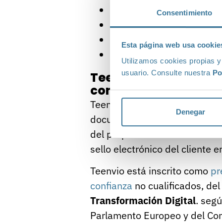
Certificados de asistenci
Consentimiento
Diplomas
Documentación laboral y
Esta página web usa cookie
Contratos, etc.
Utilizamos cookies propias y
usuario. Consulte nuestra
Po
Teenvio es prestador
confianza.
Teenvio dispone de los medios
Denegar
documentos PDF con contenido
del propio contenido a través
sello electrónico del cliente 
Teenvio está inscrito como
pr
confianza
no cualificados, de
Transformación Digital
. seg
Parlamento Europeo y del Cons