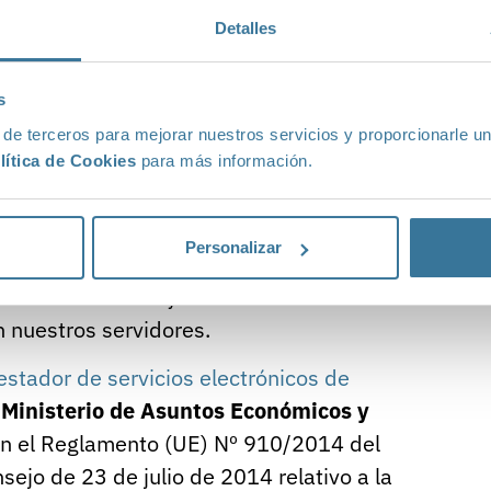
a
Detalles
 certificados de empresa
s
 de terceros para mejorar nuestros servicios y proporcionarle u
lítica de Cookies
para más información.
 de servicios electrónicos de
 y tecnología para generar y emitir
Personalizar
 personalizado y firmado por el emisor
 de la instalación y almacenamiento del
en nuestros servidores.
estador de servicios electrónicos de
l
Ministerio de Asuntos Económicos y
ún el Reglamento (UE) Nº 910/2014 del
ejo de 23 de julio de 2014 relativo a la