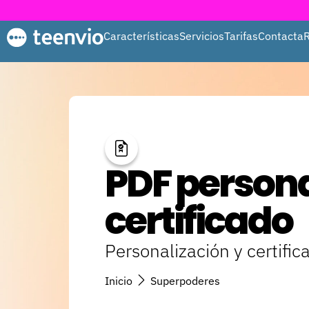
Características
Servicios
Tarifas
Contacta
PDF persona
certificado
Personalización y certific
Inicio
Superpoderes