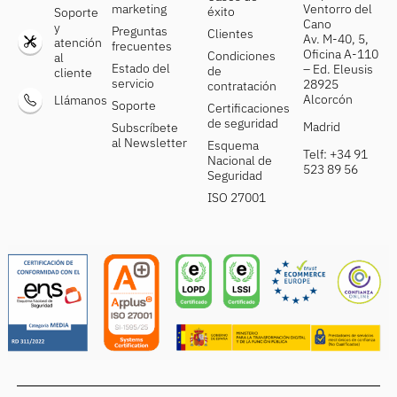
marketing
Ventorro del
éxito
Soporte
Cano
y
Preguntas
Clientes
Av. M-40, 5,
atención
frecuentes
Oficina A-110
Condiciones
al
Estado del
– Ed. Eleusis
de
cliente
servicio
28925
contratación
Alcorcón
Llámanos
Soporte
Certificaciones
de seguridad
Madrid
Subscríbete
al Newsletter
Esquema
Telf: +34 91
Nacional de
523 89 56
Seguridad
ISO 27001