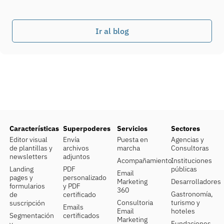
Ir al blog
Características
Superpoderes
Servicios
Sectores
Editor visual
Envía
Puesta en
Agencias y
de plantillas y
archivos
marcha
Consultoras
newsletters
adjuntos
Acompañamiento
Instituciones
Landing
PDF
públicas
Email
pages y
personalizado
Marketing
Desarrolladores
formularios
y PDF
360
Gastronomía,
de
certificado
Consultoria
turismo y
suscripción
Emails
Email
hoteles
Segmentación
certificados
Marketing
Fundaciones