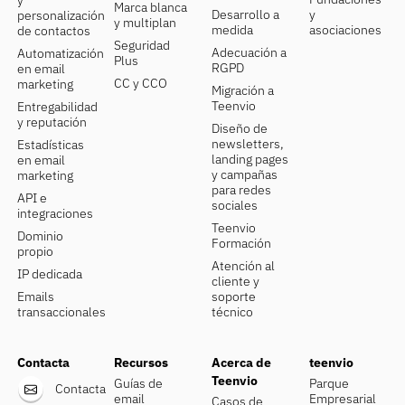
y
Marca blanca
Desarrollo a
y
personalización
y multiplan
medida
asociaciones
de contactos
Seguridad
Adecuación a
Automatización
Plus
RGPD
en email
CC y CCO
marketing
Migración a
Teenvio
Entregabilidad
y reputación
Diseño de
newsletters,
Estadísticas
landing pages
en email
y campañas
marketing
para redes
API e
sociales
integraciones
Teenvio
Dominio
Formación
propio
Atención al
IP dedicada
cliente y
Emails
soporte
transaccionales
técnico
Contacta
Recursos
Acerca de
teenvio
Teenvio
Guías de
Parque
Contacta
email
Empresarial
Casos de